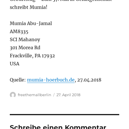
schreibt Mumia!
Mumia Abu-Jamal
AM8335
SCI Mahanoy
301 Morea Rd
Frackville, PA 17932
USA
Quelle:
mumia-hoerbuch.de
, 27.04.2018
Autor
Veröffentlicht
freethemallberlin
27. April 2018
am
Schreibe einen Kommentar