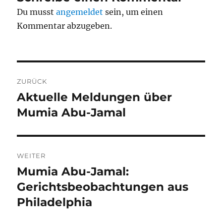
Du musst
angemeldet
sein, um einen
Kommentar abzugeben.
Beitragsnavigation
ZURÜCK
Aktuelle Meldungen über
Vorheriger
Beitrag:
Mumia Abu-Jamal
WEITER
Mumia Abu-Jamal:
Nächster
Beitrag:
Gerichtsbeobachtungen aus
Philadelphia