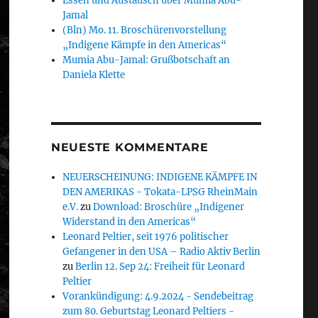
Essen und Austausch über Mumia Abu-
Jamal
(Bln) Mo. 11. Broschürenvorstellung
„Indigene Kämpfe in den Americas“
Mumia Abu-Jamal: Grußbotschaft an
Daniela Klette
NEUESTE KOMMENTARE
NEUERSCHEINUNG: INDIGENE KÄMPFE IN
DEN AMERIKAS - Tokata-LPSG RheinMain
e.V.
zu
Download: Broschüre „Indigener
Widerstand in den Americas“
Leonard Peltier, seit 1976 politischer
Gefangener in den USA – Radio Aktiv Berlin
zu
Berlin 12. Sep 24: Freiheit für Leonard
Peltier
Vorankündigung: 4.9.2024 - Sendebeitrag
zum 80. Geburtstag Leonard Peltiers -