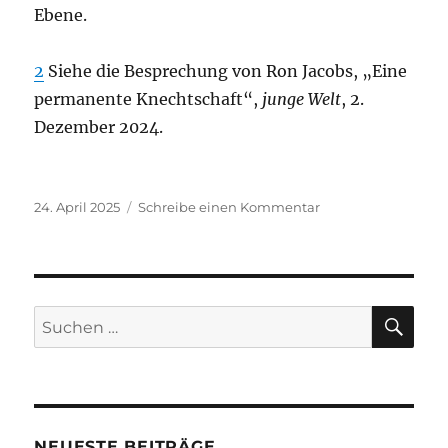
Ebene.
2
Siehe die Besprechung von Ron Jacobs, „Eine
permanente Knechtschaft“,
junge Welt
, 2.
Dezember 2024.
Veröffentlicht
zu
24. April 2025
Schreibe einen Kommentar
am
Mumia
Abu-
Jamal:
erneut
Geburtstag
SU
Suchen
im
nach:
Gefängnis
NEUESTE BEITRÄGE