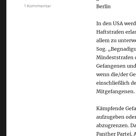
am
zu
1 Kommentar
Berlin
Redebeitrag
„USA:
In den USA werde
Langzeitstrafen,
Alter
Haftstrafen erl
und
allem zu unterw
Knast“
Sog. „Begnadigu
Mindeststrafen d
Gefangenen und 
wenn die/der Gef
einschließlich d
Mitgefangenen.
Kämpfende Gefan
aufzugeben oder 
abzugrenzen. Da
Panther Partei. 