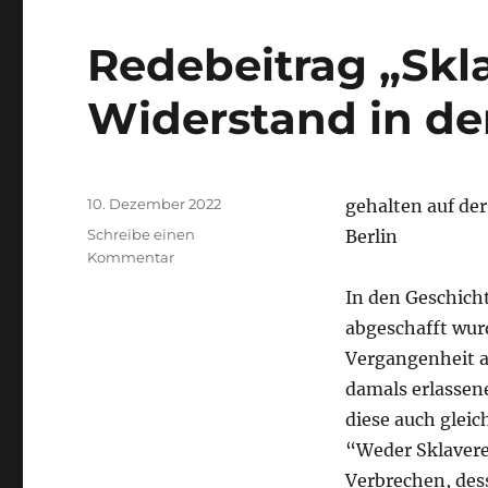
Redebeitrag „Skl
Widerstand in d
Veröffentlicht
10. Dezember 2022
gehalten auf der
am
Schreibe einen
Berlin
zu
Kommentar
Redebeitrag
In den Geschicht
„Sklaverei
und
abgeschafft wur
Widerstand
Vergangenheit a
in
damals erlassene
den
USA“
diese auch gleic
“Weder Sklaverei
Verbrechen, des