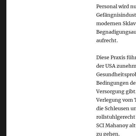
Personal wird n
Gefängnisindustr
modernen Sklaver
Begnadigungsaus
aufrecht.
Diese Praxis füh
der USA zunehm
Gesundheitsprob
Bedingungen de
Versorgung gibt.
Verlegung vom T
die Schleusen u
rollstuhlgerecht
SCI Mahanoy alt
zu gehen.