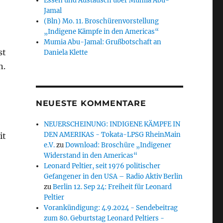
Essen und Austausch über Mumia Abu-
Jamal
(Bln) Mo. 11. Broschürenvorstellung
„Indigene Kämpfe in den Americas“
Mumia Abu-Jamal: Grußbotschaft an
st
Daniela Klette
n.
NEUESTE KOMMENTARE
NEUERSCHEINUNG: INDIGENE KÄMPFE IN
DEN AMERIKAS - Tokata-LPSG RheinMain
it
e.V.
zu
Download: Broschüre „Indigener
Widerstand in den Americas“
Leonard Peltier, seit 1976 politischer
Gefangener in den USA – Radio Aktiv Berlin
zu
Berlin 12. Sep 24: Freiheit für Leonard
Peltier
Vorankündigung: 4.9.2024 - Sendebeitrag
zum 80. Geburtstag Leonard Peltiers -