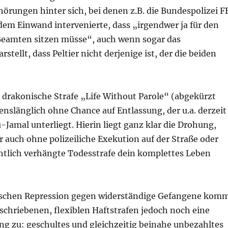
örungen hinter sich, bei denen z.B. die Bundespolizei F
dem Einwand intervenierte, dass „irgendwer ja für den
Beamten sitzen müsse“, auch wenn sogar das
arstellt, dass Peltier nicht derjenige ist, der die beiden
drakonische Strafe „Life Without Parole“ (abgekürzt
nslänglich ohne Chance auf Entlassung, der u.a. derzeit
amal unterliegt. Hierin liegt ganz klar die Drohung,
ir auch ohne polizeiliche Exekution auf der Straße oder
chtlich verhängte Todesstrafe dein komplettes Leben
ischen Repression gegen widerständige Gefangene kom
schriebenen, flexiblen Haftstrafen jedoch noch eine
ng zu: geschultes und gleichzeitig beinahe unbezahltes