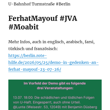
U-Bahnhof Turmstraße #Berlin
FerhatMayouf #JVA
#Moabit
Mehr Infos, auch in englisch, arabisch, farsi,
türkisch und französisch:
https://berlin.rote-
hilfe.de/2026/05/25/demo-in-gedenken-an-
ferhat-mayouf-23-07-26/